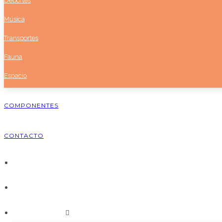
Deportes
Música
Transportes
Fauna
Espacio
COMPONENTES
CONTACTO
INICIO
AUTOR
COLECCIONES