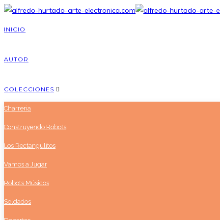
INICIO
AUTOR
COLECCIONES
Charreria
Construyendo Robots
Los Rectangulitos
Vamos a Jugar
Robots Músicos
Soldados