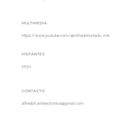
MULTIMEDIA
https://www.youtube.com/@AlfredoHurtado_ArteElectronica
VISITANTES
2630
CONTACTO
alfredoh.artelectronica@gmail.com