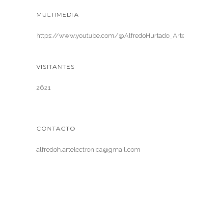
MULTIMEDIA
https://www.youtube.com/@AlfredoHurtado_ArteElectronica
VISITANTES
2621
CONTACTO
alfredoh.artelectronica@gmail.com