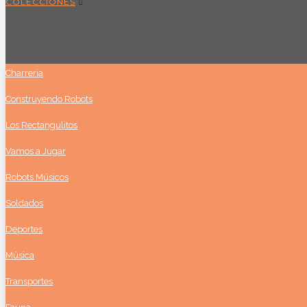
COLECCIONES
Charreria
Construyendo Robots
Los Rectangulitos
Vamos a Jugar
Robots Músicos
Soldados
Deportes
Música
Transportes