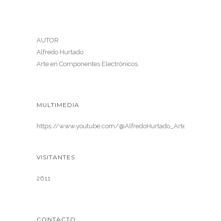
AUTOR
Alfredo Hurtado
Arte en Componentes Electrónicos.
MULTIMEDIA
https://www.youtube.com/@AlfredoHurtado_ArteElectronica
VISITANTES
2611
CONTACTO