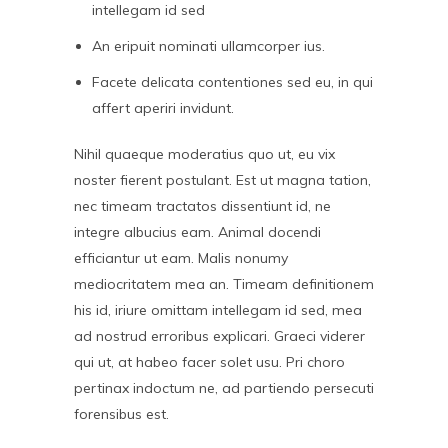
intellegam id sed
An eripuit nominati ullamcorper ius.
Facete delicata contentiones sed eu, in qui
affert aperiri invidunt.
Nihil quaeque moderatius quo ut, eu vix
noster fierent postulant. Est ut magna tation,
nec timeam tractatos dissentiunt id, ne
integre albucius eam. Animal docendi
efficiantur ut eam. Malis nonumy
mediocritatem mea an. Timeam definitionem
his id, iriure omittam intellegam id sed, mea
ad nostrud erroribus explicari. Graeci viderer
qui ut, at habeo facer solet usu. Pri choro
pertinax indoctum ne, ad partiendo persecuti
forensibus est.