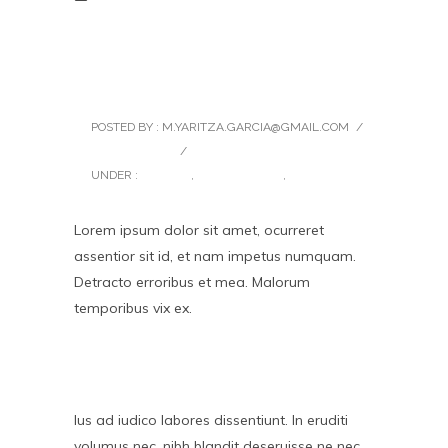
Twelve Stunning and
Unique Demos
POSTED BY : M.YARITZA.GARCIA@GMAIL.COM
/
0 COMMENTS
/
UNDER :
FASHION
,
PHOTOGRAPHY
,
UNCATEGORIZED
Lorem ipsum dolor sit amet, ocurreret
assentior sit id, et nam impetus numquam.
Detracto erroribus et mea. Malorum
temporibus vix ex.
Ius ad iudico labores dissentiunt. In eruditi
volumus nec, nibh blandit deseruisse ne nec,