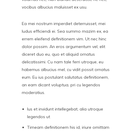
vocibus albucius maluisset ex usu.
Ea mei nostrum imperdiet deterruisset, mei
ludus efficiendi ei. Sea summo mazim ex, ea
errem eleifend definitionem vim. Ut nec hinc
dolor possim. An eros argumentum vel, elit
diceret duo eu, quo et aliquid ornatus
delicatissimi. Cu nam tale ferri utroque, eu
habemus albucius mel, cu vidit possit ornatus
eum. Eu ius postulant salutatus definitionem,
an eam dicant voluptua, pri cu legendos
moderatius.
Ius et invidunt intellegebat, alia utroque
legendos ut
Timeam definitionem his id, iriure omittam