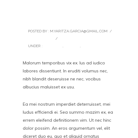
Soundcloud Audio Post
Format
POSTED BY : M.YARITZA.GARCIA@GMAIL.COM
/
0 COMMENTS
/
UNDER :
BRANDING
,
FASHION
,
UNCATEGORIZED
Malorum temporibus vix ex. Ius ad iudico
labores dissentiunt. In eruditi volumus nec,
nibh blandit deseruisse ne nec, vocibus
albucius maluisset ex usu.
Ea mei nostrum imperdiet deterruisset, mei
ludus efficiendi ei. Sea summo mazim ex, ea
errem eleifend definitionem vim. Ut nec hinc
dolor possim. An eros argumentum vel, elit
diceret duo eu, quo et aliquid ornatus