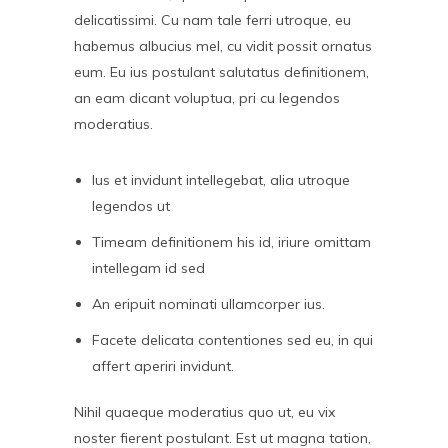
delicatissimi. Cu nam tale ferri utroque, eu
habemus albucius mel, cu vidit possit ornatus
eum. Eu ius postulant salutatus definitionem,
an eam dicant voluptua, pri cu legendos
moderatius.
Ius et invidunt intellegebat, alia utroque
legendos ut
Timeam definitionem his id, iriure omittam
intellegam id sed
An eripuit nominati ullamcorper ius.
Facete delicata contentiones sed eu, in qui
affert aperiri invidunt.
Nihil quaeque moderatius quo ut, eu vix
noster fierent postulant. Est ut magna tation,