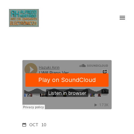
OCT
10