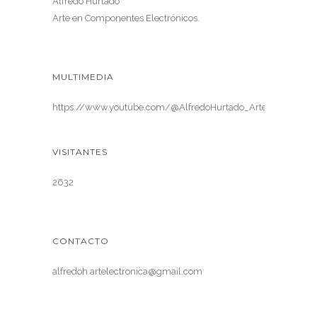
Alfredo Hurtado
Arte en Componentes Electrónicos.
MULTIMEDIA
https://www.youtube.com/@AlfredoHurtado_ArteElectronica
VISITANTES
2632
CONTACTO
alfredoh.artelectronica@gmail.com