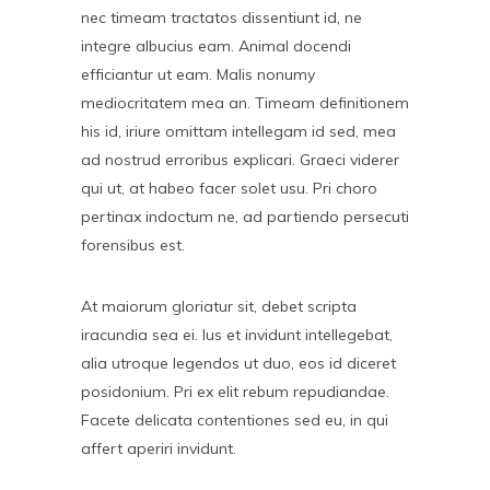
nec timeam tractatos dissentiunt id, ne
integre albucius eam. Animal docendi
efficiantur ut eam. Malis nonumy
mediocritatem mea an. Timeam definitionem
his id, iriure omittam intellegam id sed, mea
ad nostrud erroribus explicari. Graeci viderer
qui ut, at habeo facer solet usu. Pri choro
pertinax indoctum ne, ad partiendo persecuti
forensibus est.
At maiorum gloriatur sit, debet scripta
iracundia sea ei. Ius et invidunt intellegebat,
alia utroque legendos ut duo, eos id diceret
posidonium. Pri ex elit rebum repudiandae.
Facete delicata contentiones sed eu, in qui
affert aperiri invidunt.