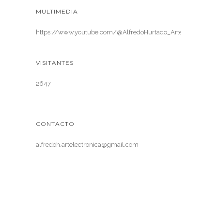
MULTIMEDIA
https://www.youtube.com/@AlfredoHurtado_ArteElectronica
VISITANTES
2647
CONTACTO
alfredoh.artelectronica@gmail.com