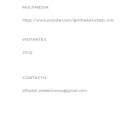
MULTIMEDIA
https://www.youtube.com/@AlfredoHurtado_ArteElectronica
VISITANTES
2609
CONTACTO
alfredoh.artelectronica@gmail.com