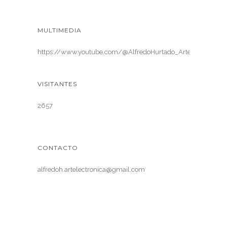
MULTIMEDIA
https://www.youtube.com/@AlfredoHurtado_ArteElectronica
VISITANTES
2657
CONTACTO
alfredoh.artelectronica@gmail.com