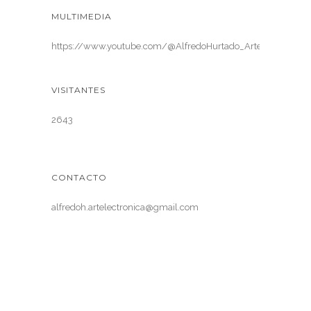
MULTIMEDIA
https://www.youtube.com/@AlfredoHurtado_ArteElectronica
VISITANTES
2643
CONTACTO
alfredoh.artelectronica@gmail.com