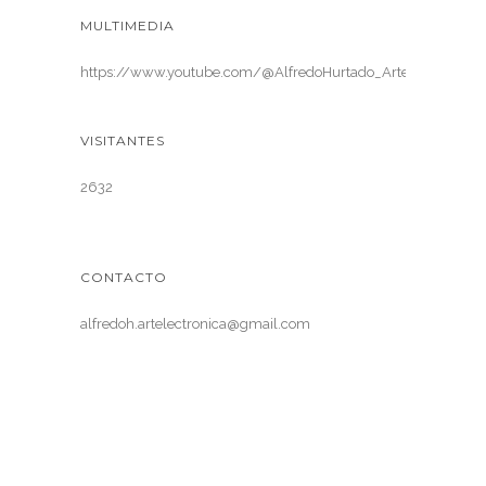
MULTIMEDIA
https://www.youtube.com/@AlfredoHurtado_ArteElectronica
VISITANTES
2632
CONTACTO
alfredoh.artelectronica@gmail.com