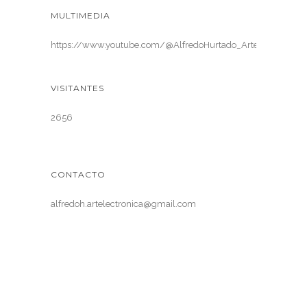
MULTIMEDIA
https://www.youtube.com/@AlfredoHurtado_ArteElectronica
VISITANTES
2656
CONTACTO
alfredoh.artelectronica@gmail.com