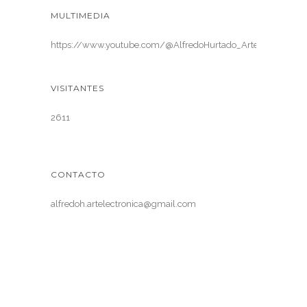
MULTIMEDIA
https://www.youtube.com/@AlfredoHurtado_ArteElectronica
VISITANTES
2611
CONTACTO
alfredoh.artelectronica@gmail.com