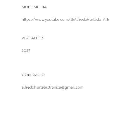
MULTIMEDIA
https://www.youtube.com/@AlfredoHurtado_ArteElectronica
VISITANTES
2627
CONTACTO
alfredoh.artelectronica@gmail.com