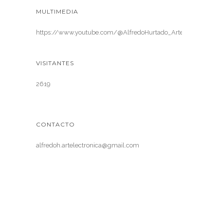
MULTIMEDIA
https://www.youtube.com/@AlfredoHurtado_ArteElectronica
VISITANTES
2619
CONTACTO
alfredoh.artelectronica@gmail.com