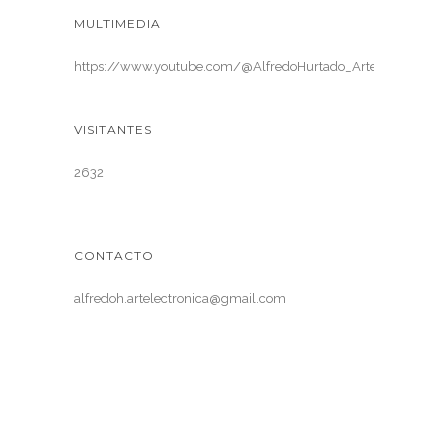
MULTIMEDIA
https://www.youtube.com/@AlfredoHurtado_ArteElectronica
VISITANTES
2632
CONTACTO
alfredoh.artelectronica@gmail.com