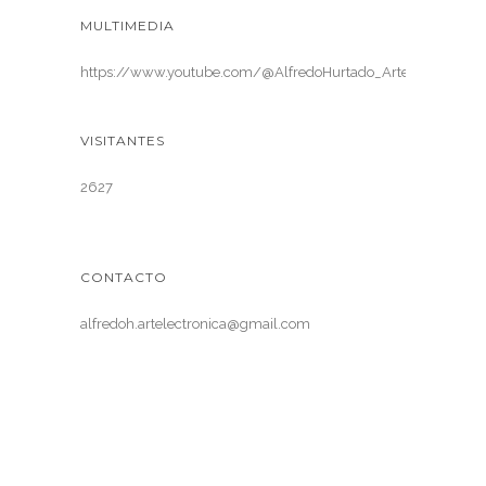
MULTIMEDIA
https://www.youtube.com/@AlfredoHurtado_ArteElectronica
VISITANTES
2627
CONTACTO
alfredoh.artelectronica@gmail.com