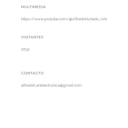
MULTIMEDIA
https://www.youtube.com/@AlfredoHurtado_ArteElectronica
VISITANTES
2632
CONTACTO
alfredoh.artelectronica@gmail.com