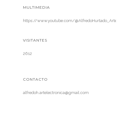
MULTIMEDIA
https://www.youtube.com/@AlfredoHurtado_ArteElectronica
VISITANTES
2612
CONTACTO
alfredoh.artelectronica@gmail.com