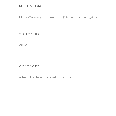
MULTIMEDIA
https://www.youtube.com/@AlfredoHurtado_ArteElectronica
VISITANTES
2632
CONTACTO
alfredoh.artelectronica@gmail.com