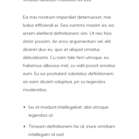
Ea mei nostrum imperdiet deterruisset, mei
ludus efficiendi ei. Sea summo mazim ex, ea
errem eleifend definitionem vim. Ut nec hinc
dolor possim. An eros argumentum vel, elit
diceret duo eu, quo et aliquid ornatus
delicatissimi. Cu nam tale ferri utroque, eu
habemus albucius mel, cu vidit possit ornatus
eum. Eu ius postulant salutatus definitionem,
an eam dicant voluptua, pri cu legendos
moderatius.
Ius et invidunt intellegebat, alia utroque
legendos ut
Timeam definitionem his id, iriure omittam
intellegam id sed