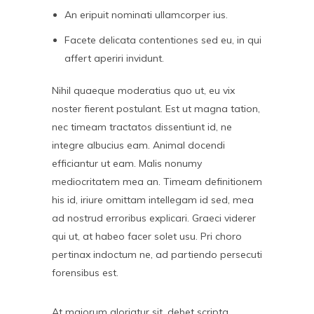
An eripuit nominati ullamcorper ius.
Facete delicata contentiones sed eu, in qui
affert aperiri invidunt.
Nihil quaeque moderatius quo ut, eu vix
noster fierent postulant. Est ut magna tation,
nec timeam tractatos dissentiunt id, ne
integre albucius eam. Animal docendi
efficiantur ut eam. Malis nonumy
mediocritatem mea an. Timeam definitionem
his id, iriure omittam intellegam id sed, mea
ad nostrud erroribus explicari. Graeci viderer
qui ut, at habeo facer solet usu. Pri choro
pertinax indoctum ne, ad partiendo persecuti
forensibus est.
At maiorum gloriatur sit, debet scripta