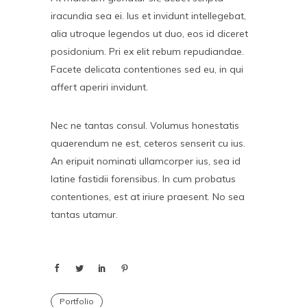
iracundia sea ei. Ius et invidunt intellegebat,
alia utroque legendos ut duo, eos id diceret
posidonium. Pri ex elit rebum repudiandae.
Facete delicata contentiones sed eu, in qui
affert aperiri invidunt.
Nec ne tantas consul. Volumus honestatis
quaerendum ne est, ceteros senserit cu ius.
An eripuit nominati ullamcorper ius, sea id
latine fastidii forensibus. In cum probatus
contentiones, est at iriure praesent. No sea
tantas utamur.
Portfolio