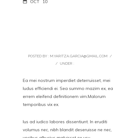
OCT
10
Design is not how
things looks, but how
things work
POSTED BY : M.YARITZA.GARCIA@GMAIL.COM
/
0 COMMENTS
/
UNDER :
UNCATEGORIZED
Ea mei nostrum imperdiet deterruisset, mei
ludus efficiendi ei. Sea summo mazim ex, ea
errem eleifend definitionem vim.Malorum
temporibus vix ex.
Ius ad iudico labores dissentiunt. In eruditi
volumus nec, nibh blandit deseruisse ne nec,
vocibus albucius maluisset ex usu.