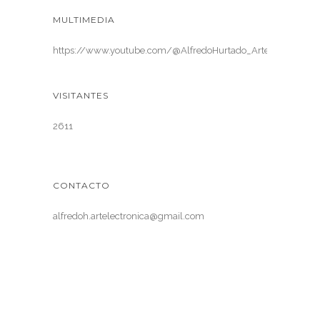
MULTIMEDIA
https://www.youtube.com/@AlfredoHurtado_ArteElectronica
VISITANTES
2611
CONTACTO
alfredoh.artelectronica@gmail.com