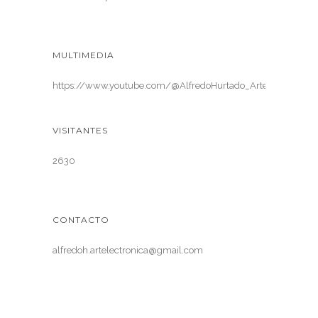
MULTIMEDIA
https://www.youtube.com/@AlfredoHurtado_ArteElectronica
VISITANTES
2630
CONTACTO
alfredoh.artelectronica@gmail.com