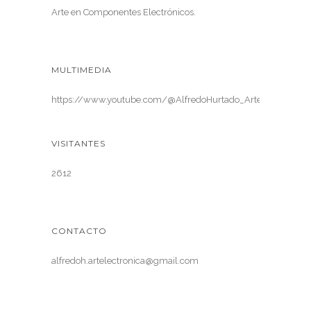
Arte en Componentes Electrónicos.
MULTIMEDIA
https://www.youtube.com/@AlfredoHurtado_ArteElectronica
VISITANTES
2612
CONTACTO
alfredoh.artelectronica@gmail.com